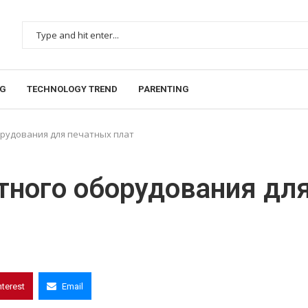
NG
TECHNOLOGY TREND
PARENTING
орудования для печатных плат
тного оборудования дл
nterest
Email