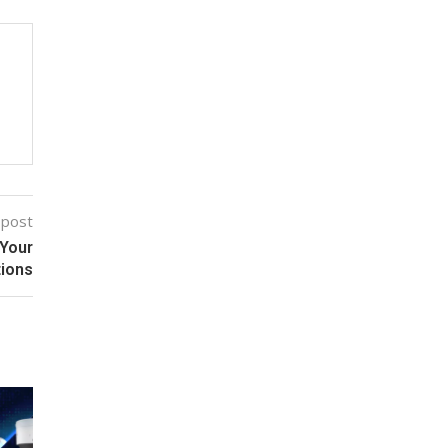
 post
 Your
tions