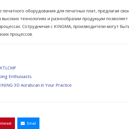
 печатного оборудования для печатных плат, предлагая сво
 высоких технологиях и разнообразии продукции позволяет
процессах. Сотрудничая с KINGMA, производители могут быт
воих процессов.
m XTLCMF
ping Enthusiasts
INING 3D Aoralscan in Your Practice
interest
Email