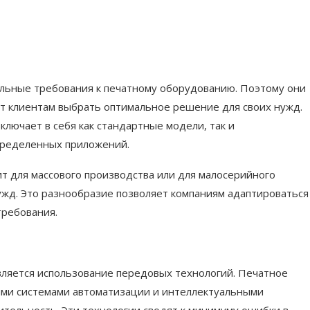
альные требования к печатному оборудованию. Поэтому они
т клиентам выбрать оптимальное решение для своих нужд.
лючает в себя как стандартные модели, так и
пределенных приложений.
т для массового производства или для малосерийного
ужд. Это разнообразие позволяет компаниям адаптироваться
требования.
ляется использование передовых технологий. Печатное
ми системами автоматизации и интеллектуальными
тельность. Эти технологии сводят к минимуму ошибки в